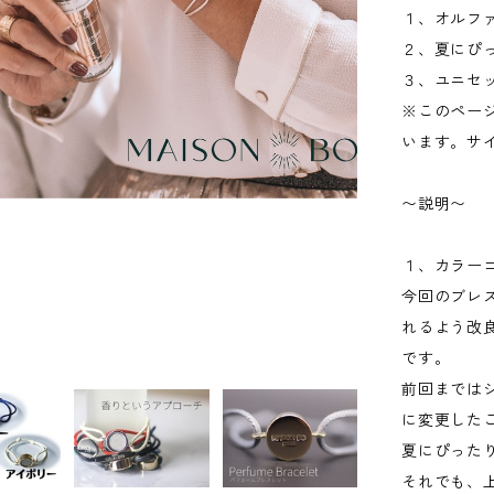
１、オルフ
２、夏にぴ
３、ユニセ
※このペー
います。サ
〜説明〜
１、カラー
今回のブレ
れるよう改
です。
前回までは
に変更した
夏にぴった
それでも、