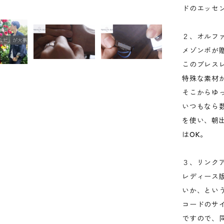
ドのエッセ
２、オルフ
メゾンボが贈る「
このブレス
特殊な素材
そこからゆ
いつもなら
を使い、朝
はOK。
３、リンク
レディース
いか、とい
コードのサ
ですので、