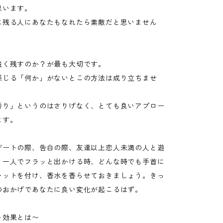
思います。
に残る人にあなたもなれたら素敵だと思いません
強く残すのか？が最も大切です。
感じる「何か」がないとこの方法は成り立ちませ
香り」というのはさりげなく、とても良いアプロー
ます。
デートの際、告白の際、友達以上恋人未満の人と遊
、一人でフラッと出かける時、どんな時でも手首に
レットを付け、香水を香らせておきましょう。きっ
のおかげであなたに良い変化が起こるはず。
ト効果とは〜