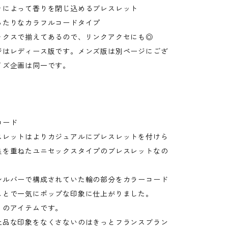
ァによって香りを閉じ込めるブレスレット
ったりなカラフルコードタイプ
ックスで揃えてあるので、リンクアクセにも◎
ジはレディース版です。メンズ版は別ページにござ
イズ企画は同一です。
コード
スレットはよりカジュアルにブレスレットを付けら
良を重ねたユニセックスタイプのブレスレットなの
シルバーで構成されていた輪の部分をカラーコード
ことで一気にポップな印象に仕上がりました。
りのアイテムです。
上品な印象をなくさないのはきっとフランスブラン