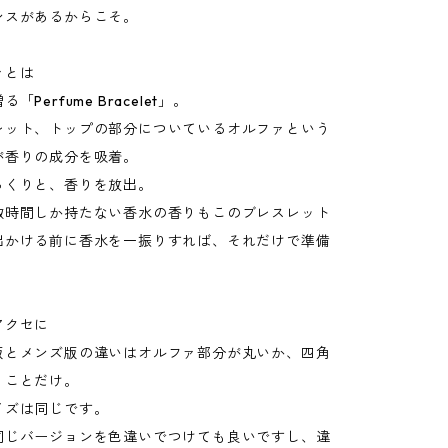
ンスがあるからこそ。
ァとは
Perfume Bracelet」。
レット、トップの部分についているオルファという
が香りの成分を吸着。
っくりと、香りを放出。
数時間しか持たない香水の香りもこのブレスレット
出かける前に香水を一振りすれば、それだけで準備
アクセに
版とメンズ版の違いはオルファ部分が丸いか、四角
うことだけ。
イズは同じです。
同じバージョンを色違いでつけても良いですし、違