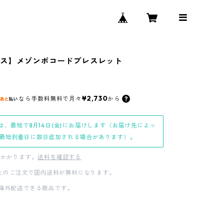
ス】メゾンボコードブレスレット
¥2,730
なら
手数料無料で
月々
から
は、最短で8月14日(金)にお届けします（お届け先によっ
最短到着日に数日追加される場合があります）。
かかります。
送料を確認する
0以上のご注文で国内送料が無料になります。
海外配送できる商品です。