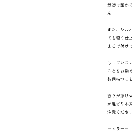
最初は誰か
ん。
また、シル
ても軽く仕
まるで付け
もしブレス
ことをお勧
数個持つこ
香りが抜け
が混ざり本
注意くださ
＝カラー＝