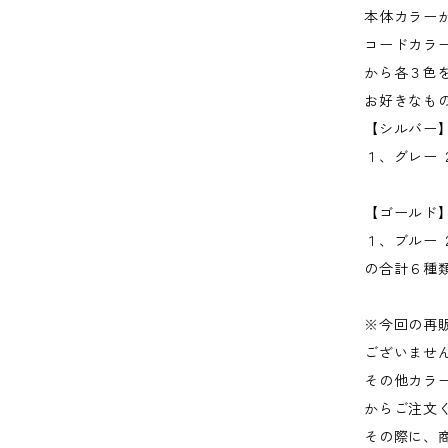
本体カラー
コードカラ
から各３色
お好きなも
【シルバー
１、グレー 
【ゴールド
１、ブルー 
の合計６種
※今回の再
ございませ
その他カラ
からご注文
その際に、