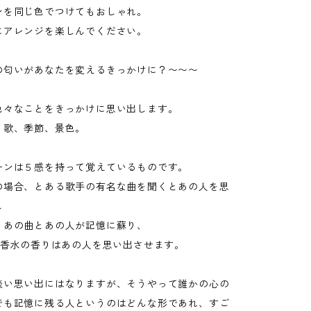
ンを同じ色でつけてもおしゃれ。
にアレンジを楽しんでください。
の匂いがあなたを変えるきっかけに？〜〜〜
色々なことをきっかけに思い出します。
、歌、季節、景色。
ーンは５感を持って覚えているものです。
の場合、とある歌手の有名な曲を聞くとあの人を思
し
、あの曲とあの人が記憶に蘇り、
の香水の香りはあの人を思い出させます。
淡い思い出にはなりますが、そうやって誰かの心の
でも記憶に残る人というのはどんな形であれ、すご