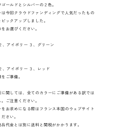
がゴールドとシルバーの２色。
ーは今回クラウドファンディングで人気だったもの
をピックアップしました。
のをお選びください。
】
２、アイボリー ３、グリーン
】
２、アイボリー ３、レッド
類をご準備。
販に関しては、全てのカラーにご準備がある訳では
ん。ご注意ください。
ーをお求めになる際はフランス本国のウェブサイト
ください。
商品代金とは別に送料と関税がかかります。