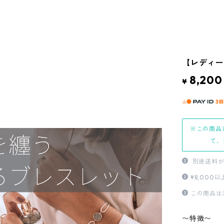
【レディー
8,200
¥
※この商品
て、
別途送料が
¥8,00
この商品は
〜特徴〜