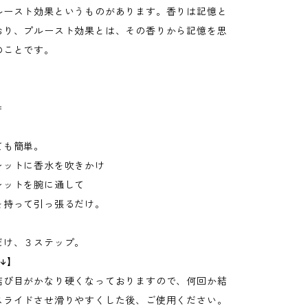
ルースト効果というものがあります。香りは記憶と
おり、プルースト効果とは、その香りから記憶を思
のことです。
＝
ても簡単。
レットに香水を吹きかけ
レットを腕に通して
を持って引っ張るだけ。
だけ、３ステップ。
↓】
結び目がかなり硬くなっておりますので、何回か結
スライドさせ滑りやすくした後、ご使用ください。