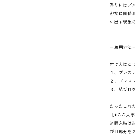
香りにはプ
密接に関係
い出す現象
＝着用方法
付け方はと
１、ブレス
２、ブレス
３、結び目
たったこれ
【↓ここ大事
※購入時は
び目部分を