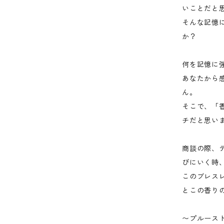
いことだと
そんな記憶
か？
何を記憶に
あなたから
ん。
そこで、「
チだと思い
商談の際、
びにいく時
このブレス
とこの香り
〜プルース