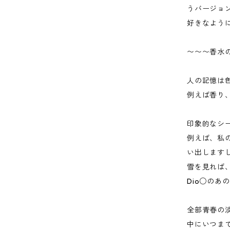
うバージョ
好きなよう
〜〜〜香水
人の記憶は
例えば香り
印象的なシ
例えば、私
い出します
雪を見れば
Dio○のあ
全部青春の
中にいつま