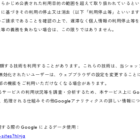
あらかじめ公表された利用目的の範囲を超えて取り扱われているとい
めに基づきその利用の停止又は消去（以下「利用停止等」といいます
のご請求であることを確認の上で、遅滞なく個人情報の利用停止等を
止等の義務を負わない場合は、この限りではありません。
これに類する技術を利用することがあります。これらの技術は、当ショ
を無効化されたいユーザーは、ウェブブラウザの設定を変更することに
一部の機能をご利用いただけなくなる場合があります。
ービスの利用状況等を調査・分析するため、本サービス上に Google
集、処理される仕組みその他Googleアナリティクスの詳しい情報
する際の Google によるデータ使用：
-sites?hl=ja