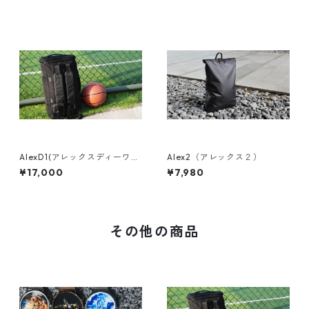
AlexD1(アレックスディーワ
Alex2（アレックス２）
ン)
¥17,000
¥7,980
その他の商品