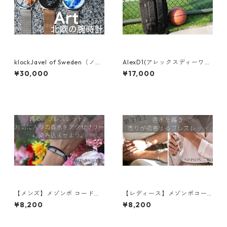
klockJavel of Sweden（ノッ
AlexD1(アレックスディーワ
クヤベル オブ スウェーデ
ン)
¥30,000
¥17,000
ン）
【メンズ】メゾンボ コードブ
【レディース】メゾンボコー
レスレット(ブルーのみ)
ドブレスレット
¥8,200
¥8,200