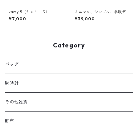
karry 5（キャリー５）
ミニマル、シンプル、北欧デ
ザイン。利便性を突き詰めた
¥7,000
¥39,000
「A-1 Automatic」
Category
バッグ
腕時計
その他雑貨
財布