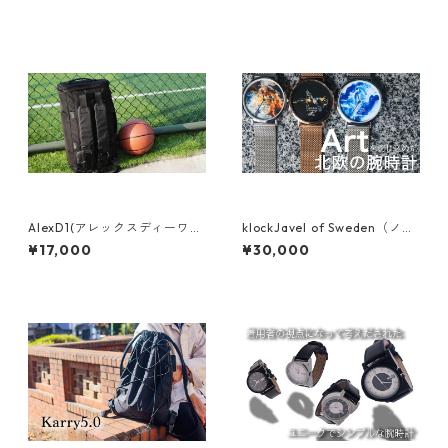
AlexD1(アレックスディーワ
klockJavel of Sweden（ノッ
ン)
クヤベル オブ スウェーデ
¥17,000
¥30,000
ン）