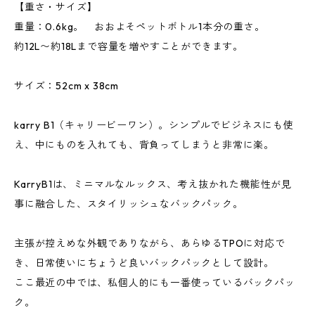
【重さ・サイズ】
重量：0.6kg。 おおよそペットボトル1本分の重さ。
約12L〜約18Lまで容量を増やすことができます。
サイズ：52cm x 38cm
karry B1（キャリービーワン）。シンプルでビジネスにも使
え、中にものを入れても、背負ってしまうと非常に楽。
KarryB1は、ミニマルなルックス、考え抜かれた機能性が見
事に融合した、スタイリッシュなバックパック。
主張が控えめな外観でありながら、あらゆるTPOに対応で
き、日常使いにちょうど良いバックパックとして設計。
ここ最近の中では、私個人的にも一番使っているバックパッ
ク。