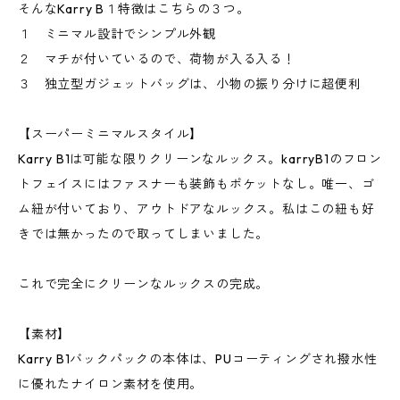
そんなKarry B１特徴はこちらの３つ。
１ ミニマル設計でシンプル外観
２ マチが付いているので、荷物が入る入る！
３ 独立型ガジェットバッグは、小物の振り分けに超便利
【スーパーミニマルスタイル】
Karry B1は可能な限りクリーンなルックス。karryB1のフロン
トフェイスにはファスナーも装飾もポケットなし。唯一、ゴ
ム紐が付いており、アウトドアなルックス。私はこの紐も好
きでは無かったので取ってしまいました。
これで完全にクリーンなルックスの完成。
【素材】
Karry B1バックパックの本体は、PUコーティングされ撥水性
に優れたナイロン素材を使用。