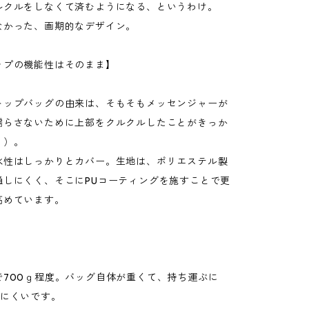
ルクルをしなくて済むようになる、というわけ。
なかった、画期的なデザイン。
ップの機能性はそのまま】
トップバッグの由来は、そもそもメッセンジャーが
濡らさないために上部をクルクルしたことがきっか
り）。
水性はしっかりとカバー。生地は、ポリエステル製
通しにくく、そこにPUコーティングを施すことで更
高めています。
で700ｇ程度。バッグ自体が重くて、持ち運ぶに
りにくいです。