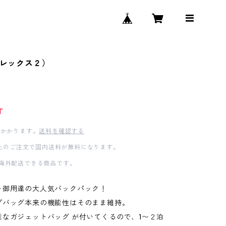
（アレックス２）
T
かかります。
送料を確認する
0以上のご注文で国内送料が無料になります。
海外配送できる商品です。
ト御用達の大人気バックパック！
プバッグ本来の機能性はそのまま維持。
能なガジェットバッグ が付いてくるので、1〜２泊