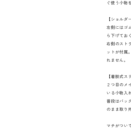
ぐ使う小物
【ショルダ
左側にはゴ
ら下げてお
右側のスト
ットが付属
れません。
【着脱式ス
２つ目のメ
いる小物入
普段はバッ
のまま取り
マチがつい