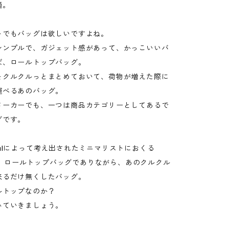
適。
トでもバッグは欲しいですよね。
シンプルで、ガジェット感があって、かっこいいバ
ば、ロールトップバッグ。
をクルクルっとまとめておいて、荷物が増えた際に
運べるあのバッグ。
メーカーでも、一つは商品カテゴリーとしてあるで
グです。
iginalによって考え出されたミニマリストにおくる
0+は、ロールトップバッグでありながら、あのクルクル
来るだけ無くしたバッグ。
ルトップなのか？
みていきましょう。