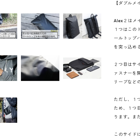
【ダブルメ
Alex２は
１つはこの
ールトップ
を突っ込め
２つ目はサ
ァスナーを
リーブなど
ただし、１
ため、１つ
ります。ま
このサイド