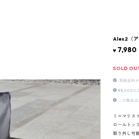
Alex2
7,980
¥
SOLD OU
別途送料が
¥8,00
この商品は
ミニマリス
ロールトッ
取り外し可