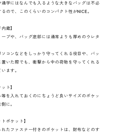
や通学にはなんでも入るような大きなバッグは不必
るので、このくらいのコンパクト性がNICE。
ド内蔵】
リーブや、バッグ底部には通常よりも厚めのウレタ
パソコンなどをしっかり守ってくれる役目や、バッ
に置いた際でも、衝撃から中の荷物を守ってくれる
ています。
ケット】
ル等を入れておくのにちょうど良いサイズのポケッ
左側に。
ットポケット】
られたファスナー付きのポケットは、財布などのす