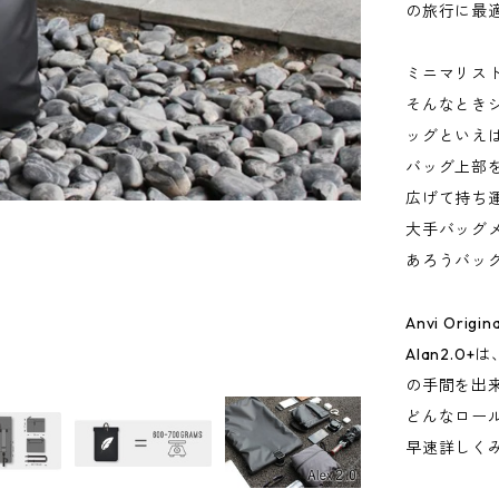
の旅行に最
ミニマリス
そんなとき
ッグといえ
バッグ上部
広げて持ち
大手バッグ
あろうバッ
Anvi Or
Alan2.
の手間を出
どんなロー
早速詳しく