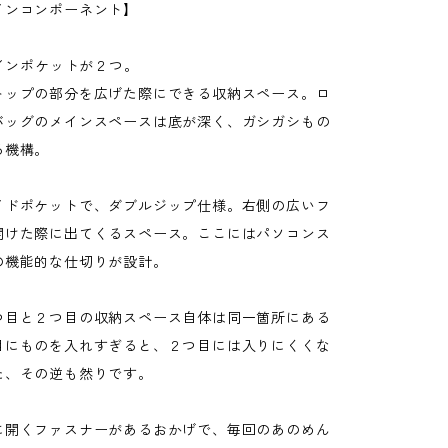
インコンポーネント】
メインポケットが２つ。
トップの部分を広げた際にできる収納スペース。ロ
バッグのメインスペースは底が深く、ガシガシもの
る機構。
イドポケットで、ダブルジップ仕様。右側の広いフ
開けた際に出てくるスペース。ここにはパソコンス
の機能的な仕切りが設計。
つ目と２つ目の収納スペース自体は同一箇所にある
目にものを入れすぎると、２つ目には入りにくくな
た、その逆も然りです。
に開くファスナーがあるおかげで、毎回のあのめん