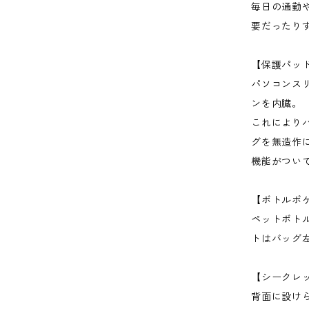
毎日の通勤
要だったりす
【保護パッ
パソコンス
ンを内臓。
これにより
グを無造作
機能がつい
【ボトルポ
ペットボト
トはバッグ
【シークレ
背面に設け