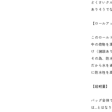
どくさいク
ありそうで
【ロールア
このロール
中の荷物を
け（諸説あ
その為、防
だから水を
に防水性を
【超軽量】
バッグ全体
は…とはな