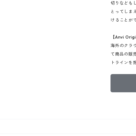
切りなども
とってしま
けることが
【Anvi Ori
海外のクラ
て商品の販
トラインを