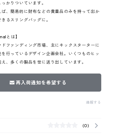
しっかりついています。
えば、簡易的に財布などの貴重品のみを持って出か
できるスリングバッグに。
ginalとは】
ウドファンディング市場、主にキックスターターに
売を行っているデザイン企画会社。いくつものヒッ
抱え、多くの製品を世に送り出しています。
再入荷通知を希望する
通報する
(0)