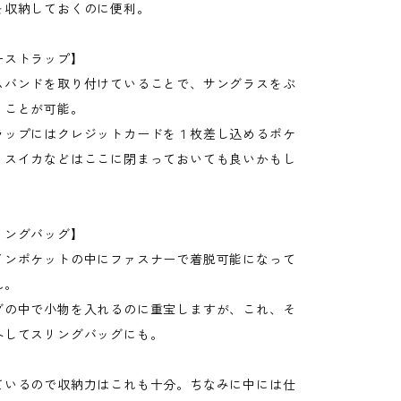
を収納しておくのに便利。
ーストラップ】
ムバンドを取り付けていることで、サングラスをぶ
くことが可能。
ラップにはクレジットカードを１枚差し込めるポケ
。スイカなどはここに閉まっておいても良いかもし
リングバッグ】
インポケットの中にファスナーで着脱可能になって
れ。
グの中で小物を入れるのに重宝しますが、これ、そ
外してスリングバッグにも。
ているので収納力はこれも十分。ちなみに中には仕